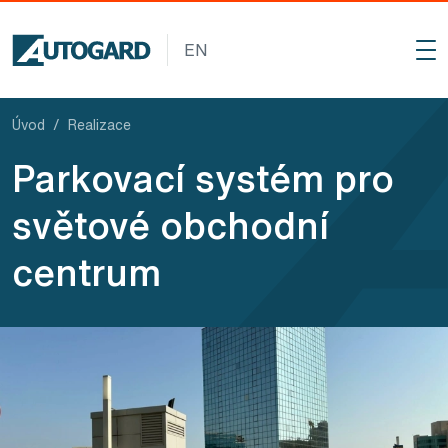
Přejít na hlavní obsah
EN
Úvod
Realizace
Parkovací systém pro
světové obchodní
centrum