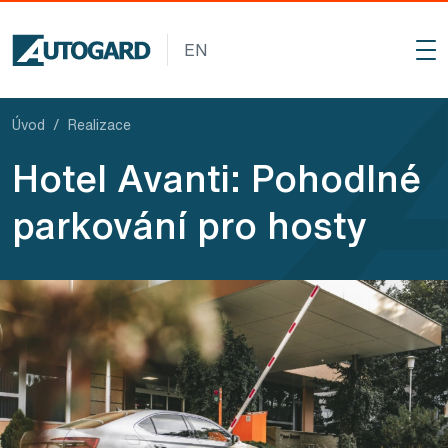
Přejít na hlavní obsah
EN
Úvod
Realizace
Hotel Avanti: Pohodlné
parkování pro hosty